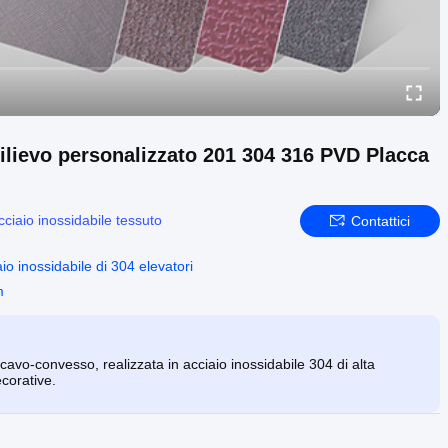
 rilievo personalizzato 201 304 316 PVD Placca
cciaio inossidabile tessuto
Contattici
aio inossidabile di 304 elevatori
m
ncavo-convesso, realizzata in acciaio inossidabile 304 di alta
ecorative.