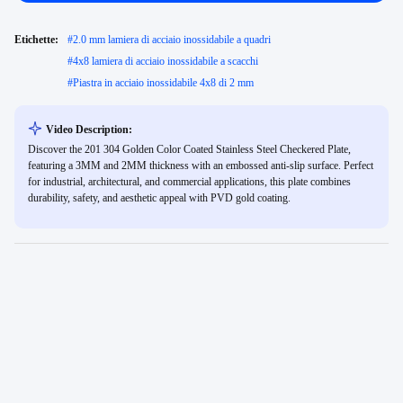
Etichette:
#
2.0 mm lamiera di acciaio inossidabile a quadri
#
4x8 lamiera di acciaio inossidabile a scacchi
#
Piastra in acciaio inossidabile 4x8 di 2 mm
Video Description:
Discover the 201 304 Golden Color Coated Stainless Steel Checkered Plate,
featuring a 3MM and 2MM thickness with an embossed anti-slip surface. Perfect
for industrial, architectural, and commercial applications, this plate combines
durability, safety, and aesthetic appeal with PVD gold coating.