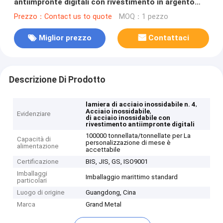
antiimpronte digitali con rivestimento in argento
PVD per decorazioni murali esterne
Prezzo：Contact us to quote
MOQ：1 pezzo
Miglior prezzo
Contattaci
Descrizione Di Prodotto
,
lamiera di acciaio inossidabile n. 4
,
Acciaio inossidabile
Evidenziare
di acciaio inossidabile con
rivestimento antiimpronte digitali
100000 tonnellata/tonnellate per La
Capacità di
personalizzazione di mese è
alimentazione
accettabile
Certificazione
BIS, JIS, GS, ISO9001
Imballaggi
Imballaggio marittimo standard
particolari
Luogo di origine
Guangdong, Cina
Marca
Grand Metal