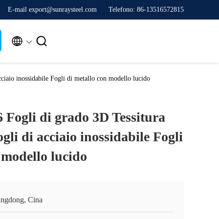
E-mail export@sunraysteel.com
Telefono: 86-13516572815


ciaio inossidabile Fogli di metallo con modello lucido
 Fogli di grado 3D Tessitura
gli di acciaio inossidabile Fogli
 modello lucido
ngdong, Cina