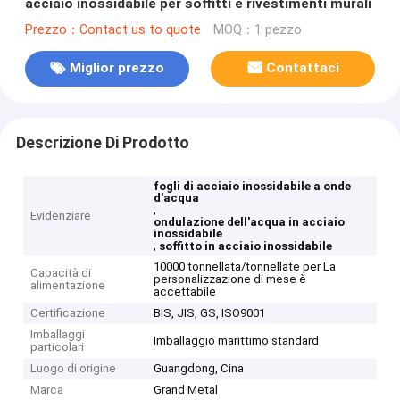
acciaio inossidabile per soffitti e rivestimenti murali
Prezzo：Contact us to quote
MOQ：1 pezzo
Miglior prezzo
Contattaci
Descrizione Di Prodotto
fogli di acciaio inossidabile a onde
d'acqua
,
Evidenziare
ondulazione dell'acqua in acciaio
inossidabile
,
soffitto in acciaio inossidabile
10000 tonnellata/tonnellate per La
Capacità di
personalizzazione di mese è
alimentazione
accettabile
Certificazione
BIS, JIS, GS, ISO9001
Imballaggi
Imballaggio marittimo standard
particolari
Luogo di origine
Guangdong, Cina
Marca
Grand Metal