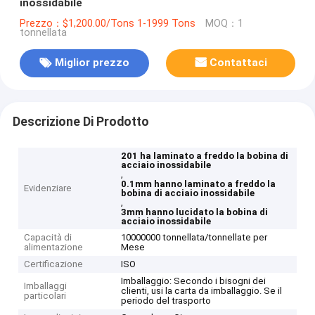
inossidabile
Prezzo：$1,200.00/Tons 1-1999 Tons
MOQ：1
tonnellata
Miglior prezzo
Contattaci
Descrizione Di Prodotto
201 ha laminato a freddo la bobina di
acciaio inossidabile
,
0.1mm hanno laminato a freddo la
Evidenziare
bobina di acciaio inossidabile
,
3mm hanno lucidato la bobina di
acciaio inossidabile
Capacità di
10000000 tonnellata/tonnellate per
alimentazione
Mese
Certificazione
ISO
Imballaggio: Secondo i bisogni dei
Imballaggi
clienti, usi la carta da imballaggio. Se il
particolari
periodo del trasporto