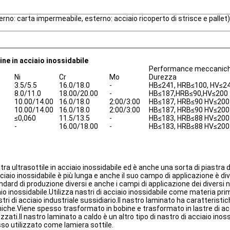
rno: carta impermeabile, esterno: acciaio ricoperto di strisce e pallet)
ne in acciaio inossidabile
Performance meccanic
Ni
Cr
Mo
Durezza
3.5/5.5
16.0/18.0
-
HB≤241, HRB≤100, HV≤2
8.0/11.0
18.00/20.00
-
HB≤187,HRB≤90,HV≤200
10.00/14.00
16.0/18.0
2:00/3:00
HB≤187, HRB≤90 HV≤200
10.00/14.00
16.0/18.0
2:00/3:00
HB≤187, HRB≤90 HV≤200
≤0,060
11.5/13.5
-
HB≤183, HRB≤88 HV≤200
-
16.00/18.00
-
HB≤183, HRB≤88 HV≤200
tra ultrasottile in acciaio inossidabile ed è anche una sorta di piastra d
acciaio inossidabile è più lunga e anche il suo campo di applicazione è 
tandard di produzione diversi e anche i campi di applicazione dei diversi n
io inossidabile.Utilizza nastri di acciaio inossidabile come materia pri
 di acciaio industriale sussidiario.Il nastro laminato ha caratteristich
he.Viene spesso trasformato in bobine e trasformato in lastre di acci
zzati.Il nastro laminato a caldo è un altro tipo di nastro di acciaio ino
esso utilizzato come lamiera sottile.