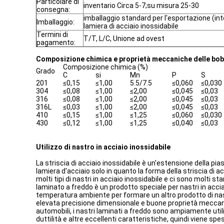
Particolare di
inventario Circa 5-7;su misura 25-30
consegna:
imballaggio standard per l'esportazione (inte
Imballaggio:
lamiera di acciaio inossidabile
Termini di
T/T, L/C, Unione ad ovest
pagamento:
Composizione chimica e proprietà meccaniche delle bobi
Composizione chimica (%)
Grado
C
si
Mn
P
S
201
≤0,15
≤1,00
5.5/7.5
≤0,060
≤0,030
304
≤0,08
≤1,00
≤2,00
≤0,045
≤0,03
316
≤0,08
≤1,00
≤2,00
≤0,045
≤0,03
316L
≤0,03
≤1,00
≤2,00
≤0,045
≤0,03
410
≤0,15
≤1,00
≤1,25
≤0,060
≤0,030
430
≤0,12
≤1,00
≤1,25
≤0,040
≤0,03
Utilizzo di nastro in acciaio inossidabile
La striscia di acciaio inossidabile è un'estensione della pias
lamiera d'acciaio solo in quanto la forma della striscia di 
molti tipi di nastri in acciaio inossidabile e ci sono molti s
laminato a freddo è un prodotto speciale per nastri in accia
temperatura ambiente per formare un altro prodotto di nastri
elevata precisione dimensionale e buone proprietà meccanic
automobili, i nastri laminati a freddo sono ampiamente utili
duttilità e altre eccellenti caratteristiche, quindi viene sp