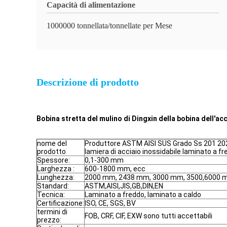
Capacità di alimentazione
1000000 tonnellata/tonnellate per Mese
Descrizione di prodotto
Bobina stretta del mulino di Dingxin della bobina dell'acc
nome del
Produttore ASTM AISI SUS Grado Ss 201 202
prodotto
lamiera di acciaio inossidabile laminato a f
Spessore:
0,1-300 mm
Larghezza :
600-1800 mm, ecc
Lunghezza:
2000 mm, 2438 mm, 3000 mm, 3500,6000 mm
Standard:
ASTM,AISI,JIS,GB,DIN,EN
Tecnica:
Laminato a freddo, laminato a caldo
Certificazione:
ISO, CE, SGS, BV
termini di
FOB, CRF, CIF, EXW sono tutti accettabili
prezzo: