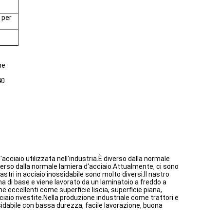
 per
he
40
'acciaio utilizzata nell'industria.È diverso dalla normale
diverso dalla normale lamiera d'acciaio.Attualmente, ci sono
astri in acciaio inossidabile sono molto diversi.Il nastro
ma di base e viene lavorato da un laminatoio a freddo a
e eccellenti come superficie liscia, superficie piana,
aio rivestite.Nella produzione industriale come trattori e
ssidabile con bassa durezza, facile lavorazione, buona