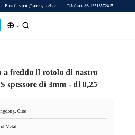
E-mail export@sunraysteel.com
Telefono: 86-13516572815


 a freddo il rotolo di nastro
IS spessore di 3mm - di 0,25
ngdong, Cina
nd Metal