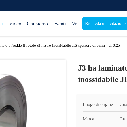
ti
Video
Chi siamo
eventi
Vr
Richieda una citazione
nato a freddo il rotolo di nastro inossidabile JIS spessore di 3mm - di 0,25
J3 ha laminato
inossidabile J
Luogo di origine
Gua
Marca
Gra