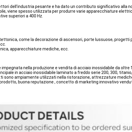
settori dell'industria pesante e ha dato un contributo significativo alla 
sidabile, viene spesso utilizzata per produrre varie apparecchiature elett
tive superiori a 400 Hz.
ttonica, come la decorazione di ascensori, porte lussuose, progetti per
ecc.
tronica, apparecchiature mediche, ecc.
 impegnata nella produzione e vendita di acciaio inossidabile da oltre 1
ipale in acciaio inossidabile laminato a freddo serie 200, 300, titanio, r
ti sono ampiamente utilizzati nella ristorazione, attrezzature mediche
 prodotto, buona reputazione , concetto di marketing innovativo venduto