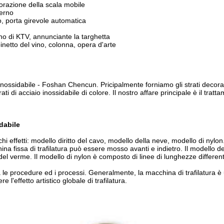
orazione della scala mobile
verno
o, porta girevole automatica
rno di KTV, annunciante la targhetta
inetto del vino, colonna, opera d'arte
i inossidabile - Foshan Chencun. Pricipalmente forniamo gli strati decorati
rati di acciaio inossidabile di colore. Il nostro affare principale è il tratt
idabile
i effetti: modello diritto del cavo, modello della neve, modello di nylon. 
na fissa di trafilatura può essere mosso avanti e indietro. Il modello d
el verme. Il modello di nylon è composto di linee di lunghezze different
a le procedure ed i processi. Generalmente, la macchina di trafilatura è uti
 l'effetto artistico globale di trafilatura.