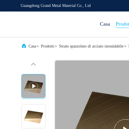
Guangdong Grand Metal Material Co., Ltd
Casa
Prodot
Casa
>
Prodotti
>
Strato spazzolato di acciaio inossidabile
>