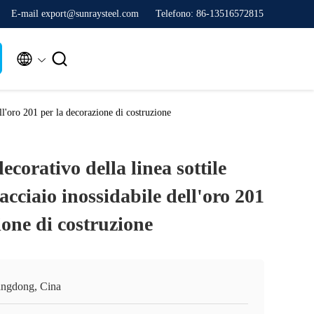
E-mail export@sunraysteel.com
Telefono: 86-13516572815


ell'oro 201 per la decorazione di costruzione
ecorativo della linea sottile
 acciaio inossidabile dell'oro 201
ione di costruzione
ngdong, Cina