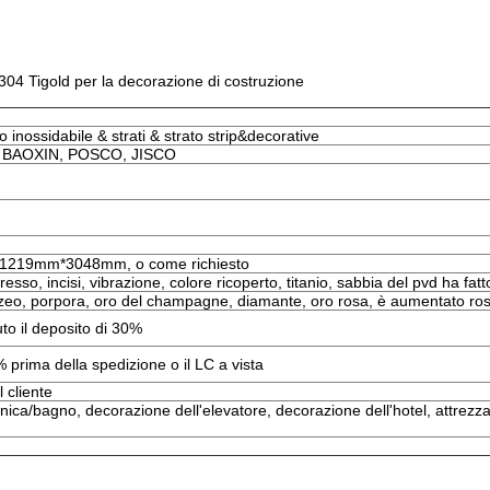
1 304 Tigold per la decorazione di costruzione
 inossidabile & strati & strato strip&decorative
 BAOXIN, POSCO, JISCO
219mm*3048mm, o come richiesto
esso, incisi, vibrazione, colore ricoperto, titanio, sabbia del pvd ha fatt
ronzeo, porpora, oro del champagne, diamante, oro rosa, è aumentato ro
uto il deposito di 30%
% prima della spedizione o il LC a vista
l cliente
nica/bagno, decorazione dell'elevatore, decorazione dell'hotel, attrezzatu