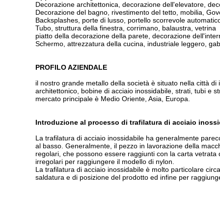
Decorazione architettonica, decorazione dell'elevatore, dec
Decorazione del bagno, rivestimento del tetto, mobilia, Go
Backsplashes, porte di lusso, portello scorrevole automatic
Tubo, struttura della finestra, corrimano, balaustra, vetrina
piatto della decorazione della parete, decorazione dell'inte
Schermo, attrezzatura della cucina, industriale leggero, gab
PROFILO AZIENDALE
il nostro grande metallo della società è situato nella città d
architettonico, bobine di acciaio inossidabile, strati, tubi e st
mercato principale è Medio Oriente, Asia, Europa.
Introduzione al processo di trafilatura di acciaio inoss
La trafilatura di acciaio inossidabile ha generalmente parecch
al basso. Generalmente, il pezzo in lavorazione della macchi
regolari, che possono essere raggiunti con la carta vetrata d
irregolari per raggiungere il modello di nylon.
La trafilatura di acciaio inossidabile è molto particolare circ
saldatura e di posizione del prodotto ed infine per raggiungere