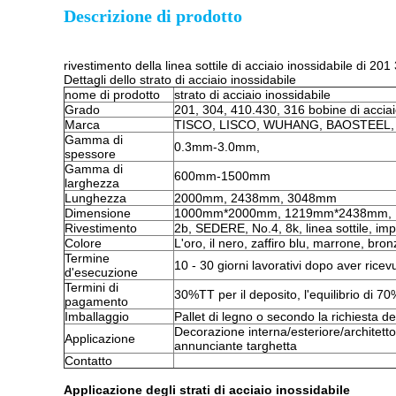
Descrizione di prodotto
rivestimento della linea sottile di acciaio inossidabile di 20
Dettagli dello strato di acciaio inossidabile
nome di prodotto
strato di acciaio inossidabile
Grado
201, 304, 410.430, 316 bobine di acciaio
Marca
TISCO, LISCO, WUHANG, BAOSTEEL,
Gamma di
0.3mm-3.0mm,
spessore
Gamma di
600mm-1500mm
larghezza
Lunghezza
2000mm, 2438mm, 3048mm
Dimensione
1000mm*2000mm, 1219mm*2438mm, 1
Rivestimento
2b, SEDERE, No.4, 8k, linea sottile, impr
Colore
L'oro, il nero, zaffiro blu, marrone, b
Termine
10 - 30 giorni lavorativi dopo aver ricev
d'esecuzione
Termini di
30%TT per il deposito, l'equilibrio di 70
pagamento
Imballaggio
Pallet di legno o secondo la richiesta de
Decorazione interna/esteriore/architetto
Applicazione
annunciante targhetta
Contatto
Applicazione degli strati di acciaio inossidabile