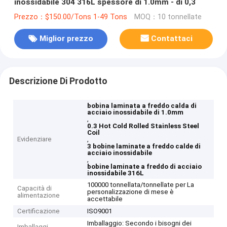
inossidabile 304 316L spessore di 1.0mm - di 0,3
Prezzo：$150.00/Tons 1-49 Tons
MOQ：10 tonnellate
Miglior prezzo
Contattaci
Descrizione Di Prodotto
bobina laminata a freddo calda di
acciaio inossidabile di 1.0mm
,
0.3 Hot Cold Rolled Stainless Steel
Coil
Evidenziare
,
3 bobine laminate a freddo calde di
acciaio inossidabile
,
bobine laminate a freddo di acciaio
inossidabile 316L
100000 tonnellata/tonnellate per La
Capacità di
personalizzazione di mese è
alimentazione
accettabile
Certificazione
ISO9001
Imballaggio: Secondo i bisogni dei
Imballaggi