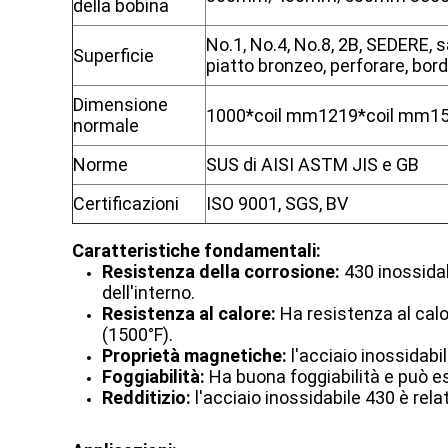
della bobina
No.1, No.4, No.8, 2B, SEDERE, sa
Superficie
piatto bronzeo, perforare, bord
Dimensione
1000*coil mm1219*coil mm150
normale
Norme
SUS di AISI ASTM JIS e GB
Certificazioni
ISO 9001, SGS, BV
Caratteristiche fondamentali:
Resistenza della corrosione:
430 inossidab
dell'interno.
Resistenza al calore:
Ha resistenza al cal
(1500°F).
Proprietà magnetiche:
l'acciaio inossidabi
Foggiabilità:
Ha buona foggiabilità e può e
Redditizio:
l'acciaio inossidabile 430 è rela