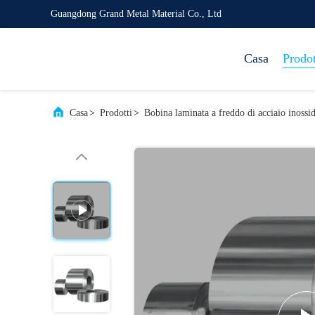
Guangdong Grand Metal Material Co., Ltd
Casa
Prodot
Casa
>
Prodotti
>
Bobina laminata a freddo di acciaio inossid