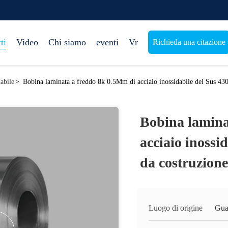
ti
Video
Chi siamo
eventi
Vr
Richieda una citazione
abile
>
Bobina laminata a freddo 8k 0.5Mm di acciaio inossidabile del Sus 430
Bobina lamina
acciaio inossi
da costruzion
Luogo di origine
Gua