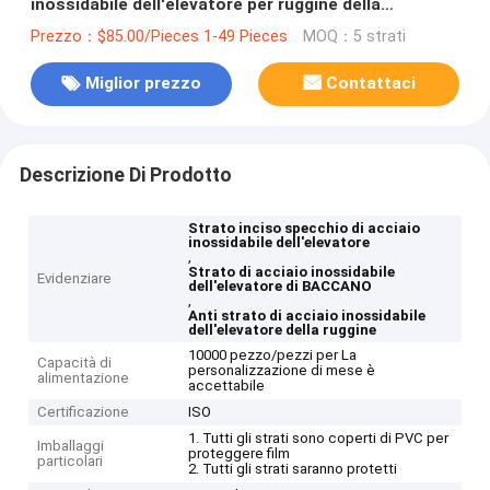
inossidabile dell'elevatore per ruggine della
decorazione della porta l'anti
Prezzo：$85.00/Pieces 1-49 Pieces
MOQ：5 strati
Miglior prezzo
Contattaci
Descrizione Di Prodotto
Strato inciso specchio di acciaio
inossidabile dell'elevatore
,
Strato di acciaio inossidabile
Evidenziare
dell'elevatore di BACCANO
,
Anti strato di acciaio inossidabile
dell'elevatore della ruggine
10000 pezzo/pezzi per La
Capacità di
personalizzazione di mese è
alimentazione
accettabile
Certificazione
ISO
1. Tutti gli strati sono coperti di PVC per
Imballaggi
proteggere film
particolari
2. Tutti gli strati saranno protetti