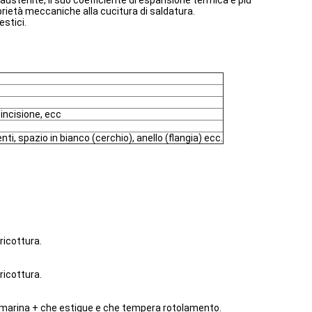
'austenite, il suo coefficiente di espansione termica è più
oprietà meccaniche alla cucitura di saldatura.
estici.
 incisione, ecc
i, spazio in bianco (cerchio), anello (flangia) ecc.
ricottura.
ricottura.
e marina + che estigue e che tempera rotolamento.