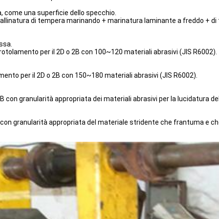
tà, come una superficie dello specchio.
pallinatura di tempera marinando + marinatura laminante a freddo + di 
ssa.
otolamento per il 2D o 2B con 100~120 materiali abrasivi (JIS R6002).
ento per il 2D o 2B con 150~180 materiali abrasivi (JIS R6002).
B con granularità appropriata dei materiali abrasivi per la lucidatura d
con granularità appropriata del materiale stridente che frantuma e che 