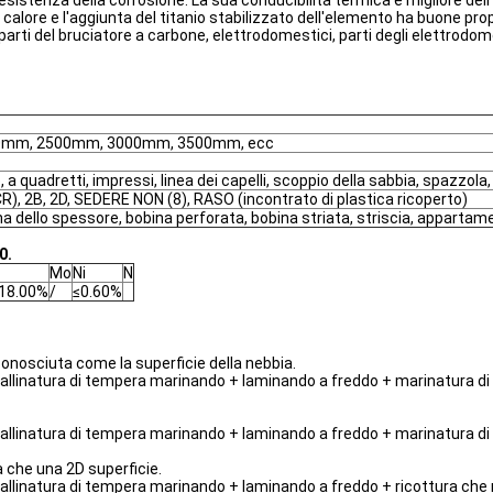
esistenza della corrosione. La sua conducibilità termica è migliore dell
l calore e l'aggiunta del titanio stabilizzato dell'elemento ha buone pr
parti del bruciatore a carbone, elettrodomestici, parti degli elettrodom
0mm, 2500mm, 3000mm, 3500mm, ecc
 a quadretti, impressi, linea dei capelli, scoppio della sabbia, spazzola,
(CR), 2B, 2D, SEDERE NON (8), RASO (incontrato di plastica ricoperto)
a dello spessore, bobina perforata, bobina striata, striscia, appartament
0.
Mo
Ni
N
18.00%
/
≤0.60%
conosciuta come la superficie della nebbia.
allinatura di tempera marinando + laminando a freddo + marinatura di 
allinatura di tempera marinando + laminando a freddo + marinatura di 
à che una 2D superficie.
pallinatura di tempera marinando + laminando a freddo + ricottura ch