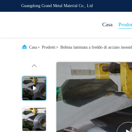
Guangdong Grand Metal Material Co., Ltd
Casa
Prodot
Casa
>
Prodotti
>
Bobina laminata a freddo di acciaio inossid