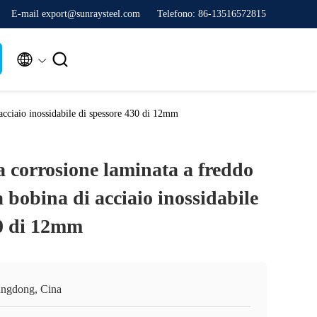
E-mail export@sunraysteel.com
Telefono: 86-13516572815


acciaio inossidabile di spessore 430 di 12mm
la corrosione laminata a freddo
bobina di acciaio inossidabile
30 di 12mm
ngdong, Cina