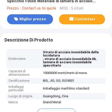
Specchio Finish Materiale di lamiera in acciaio
inossidabile
Prezzo：Contact us to quote
MOQ：5 strati
Miglior prezzo
Contattaci
Descrizione Di Prodotto
Strato di acciaio inossidabile della
lucidatura
Evidenziare
,
,
strato di acciaio inossidabile 8k
lamiere di acciaio inossidabile
specchiato
Capacità di
10000000 metri/metri al mese
alimentazione
Certificazione
BIS, JIS, GS, ISO9001
Imballaggi
Imballaggio marittimo standard
particolari
Luogo di origine
Guangdong, Cina
Marca
Grand Metal