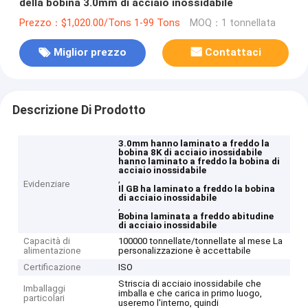
della bobina 3.0mm di acciaio inossidabile
Prezzo：$1,020.00/Tons 1-99 Tons
MOQ：1 tonnellata
Miglior prezzo
Contattaci
Descrizione Di Prodotto
3.0mm hanno laminato a freddo la
bobina 8K di acciaio inossidabile
hanno laminato a freddo la bobina di
acciaio inossidabile
,
Evidenziare
Il GB ha laminato a freddo la bobina
di acciaio inossidabile
,
Bobina laminata a freddo abitudine
di acciaio inossidabile
Capacità di
100000 tonnellate/tonnellate al mese La
alimentazione
personalizzazione è accettabile
Certificazione
ISO
Striscia di acciaio inossidabile che
Imballaggi
imballa e che carica in primo luogo,
particolari
useremo l'interno, quindi