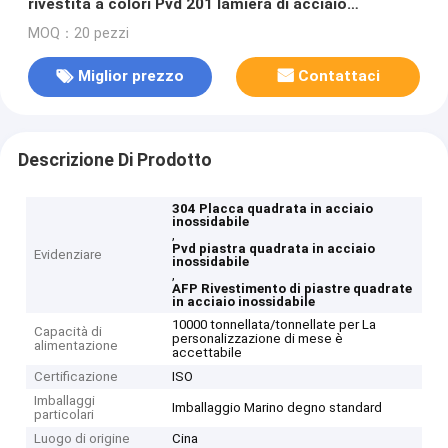
rivestita a colori Pvd 201 lamiera di acciaio
inossidabile 4X8Ft 304L AFP rivestimento
MOQ：20 pezzi
Miglior prezzo
Contattaci
Descrizione Di Prodotto
304 Placca quadrata in acciaio
inossidabile
,
Pvd piastra quadrata in acciaio
Evidenziare
inossidabile
,
AFP Rivestimento di piastre quadrate
in acciaio inossidabile
10000 tonnellata/tonnellate per La
Capacità di
personalizzazione di mese è
alimentazione
accettabile
Certificazione
ISO
Imballaggi
Imballaggio Marino degno standard
particolari
Luogo di origine
Cina