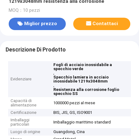
1219x3048mm resistenza alla corrosione
MOQ：10 pezzi
Miglior prezzo
Contattaci
Descrizione Di Prodotto
Fogli di acciaio inossidabile a
specchio verde
,
Specchio lamiera in acciaio
Evidenziare
inossidabile 1219x3048mm
,
Resistenza alla corrosione foglio
specchio SS
Capacità di
1000000 pezzi al mese
alimentazione
Certificazione
BIS, JIS, GS, ISO9001
Imballaggi
Imballaggio marittimo standard
particolari
Luogo di origine
Guangdong, Cina