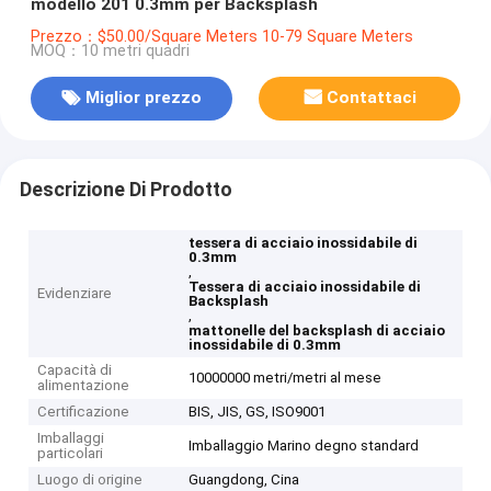
modello 201 0.3mm per Backsplash
Prezzo：$50.00/Square Meters 10-79 Square Meters
MOQ：10 metri quadri
Miglior prezzo
Contattaci
Descrizione Di Prodotto
tessera di acciaio inossidabile di
0.3mm
,
Tessera di acciaio inossidabile di
Evidenziare
Backsplash
,
mattonelle del backsplash di acciaio
inossidabile di 0.3mm
Capacità di
10000000 metri/metri al mese
alimentazione
Certificazione
BIS, JIS, GS, ISO9001
Imballaggi
Imballaggio Marino degno standard
particolari
Luogo di origine
Guangdong, Cina