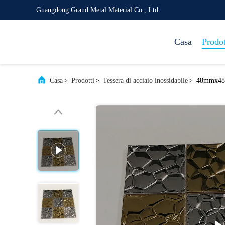
Guangdong Grand Metal Material Co., Ltd
Casa
Prodot
Casa
>
Prodotti
>
Tessera di acciaio inossidabile
>
48mmx48mm