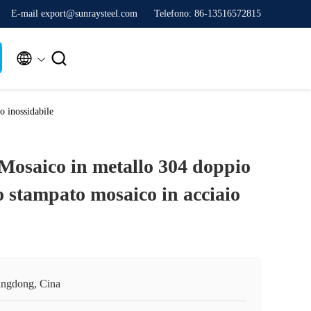
E-mail export@sunraysteel.com
Telefono: 86-13516572815


 inossidabile
saico in metallo 304 doppio
o stampato mosaico in acciaio
ngdong, Cina