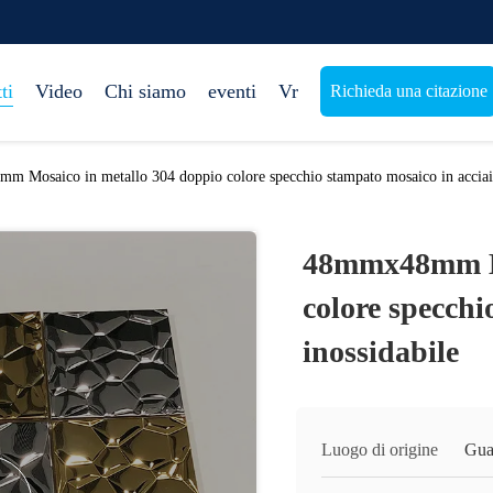
ti
Video
Chi siamo
eventi
Vr
Richieda una citazione
 Mosaico in metallo 304 doppio colore specchio stampato mosaico in acciaio
48mmx48mm Mo
colore specchi
inossidabile
Luogo di origine
Gua