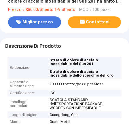
colore di acciaio inossidabile del Sus 201 ha finito il
piatto degli ss
Prezzo：$80.00/Sheets 1-9 Sheets
MOQ：100 pezzi
Miglior prezzo
Contattaci
Descrizione Di Prodotto
Strato di colore di acciaio
inossidabile del Sus 201
Evidenziare
,
Strato di colore di acciaio
inossidabile dello specchio dell'oro
Capacità di
1000000 pezzo/pezzi per Mese
alimentazione
Certificazione
ISO
SCATOLA STANDARD
Imballaggi
dell'ESPORTAZIONE PACKAGE.
particolari
WOODEN CON IMPERMEABILE
Luogo di origine
Guangdong, Cina
Marca
Grand Metal