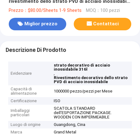
rivestimento dello strato PVD di acciaio inossidabile
316l ha placcato
Prezzo：$80.00/Sheets 1-9 Sheets
MOQ：100 pezzi
Miglior prezzo
Contattaci
Descrizione Di Prodotto
strato decorativo di acciaio
inossidabile 316l
Evidenziare
,
Rivestimento decorativo dello strato
PVD di acciaio inossidabile
Capacità di
1000000 pezzo/pezzi per Mese
alimentazione
Certificazione
ISO
SCATOLA STANDARD
Imballaggi
dell'ESPORTAZIONE PACKAGE.
particolari
WOODEN CON IMPERMEABILE
Luogo di origine
Guangdong, Cina
Marca
Grand Metal