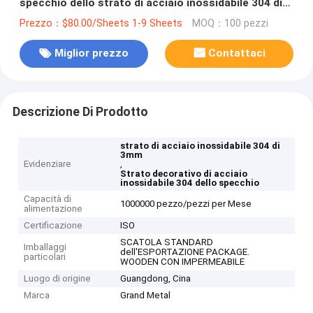
specchio dello strato di acciaio inossidabile 304 di
3mm
Prezzo：$80.00/Sheets 1-9 Sheets
MOQ：100 pezzi
Miglior prezzo
Contattaci
Descrizione Di Prodotto
strato di acciaio inossidabile 304 di
3mm
Evidenziare
,
Strato decorativo di acciaio
inossidabile 304 dello specchio
Capacità di
1000000 pezzo/pezzi per Mese
alimentazione
Certificazione
ISO
SCATOLA STANDARD
Imballaggi
dell'ESPORTAZIONE PACKAGE.
particolari
WOODEN CON IMPERMEABILE
Luogo di origine
Guangdong, Cina
Marca
Grand Metal