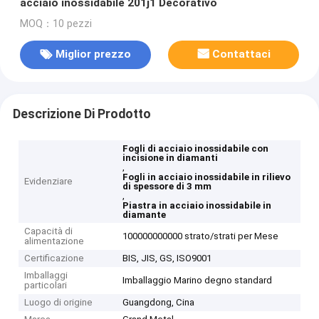
acciaio inossidabile 201j1 Decorativo
MOQ：10 pezzi
Miglior prezzo
Contattaci
Descrizione Di Prodotto
Fogli di acciaio inossidabile con
incisione in diamanti
,
Fogli in acciaio inossidabile in rilievo
Evidenziare
di spessore di 3 mm
,
Piastra in acciaio inossidabile in
diamante
Capacità di
100000000000 strato/strati per Mese
alimentazione
Certificazione
BIS, JIS, GS, ISO9001
Imballaggi
Imballaggio Marino degno standard
particolari
Luogo di origine
Guangdong, Cina