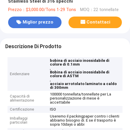
Stainless Steel di 316 specchi
Prezzo：$3,000.00/Tons 1-29 Tons
MOQ：22 tonnellate
Miglior prezzo
Contattaci
Descrizione Di Prodotto
bobina di acciaio inossidabile di
colore di 0.1mm
,
Bobina di acciaio inossidabile di
Evidenziare
colore di ASTM
,
acciaio arrotolato laminato a caldo
di 300mm
100000 tonnellata/tonnellate per La
Capacità di
personalizzazione di mese è
alimentazione
accettabile
Certificazione
ISO
Useremo il packingpaper contro i clienti
Imballaggi
abbiamo bisogno di. E se il trasporto è
particolari
sopra 10days o abbi