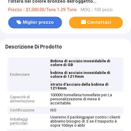
l'intera nel colore bronzeo dell'oggetto
d'antiquariato di PVD ha ricoperto
Prezzo：$1,500.00/Tons 1-29 Tons
MOQ：100 pezzi
Miglior prezzo
Contattaci
Descrizione Di Prodotto
Bobina di acciaio inossidabile di
colore di GB
,
bobina di acciaio inossidabile di
Evidenziare
colore di 1219mm
,
strato d'acciaio della bobina di
1219mm
100000 tonnellata/tonnellate per La
Capacità di
personalizzazione di mese è
alimentazione
accettabile
Certificazione
ISO
Useremo il packingpaper contro i clienti
Imballaggi
abbiamo bisogno di. E se il trasporto è
particolari
sopra 10days o abbi