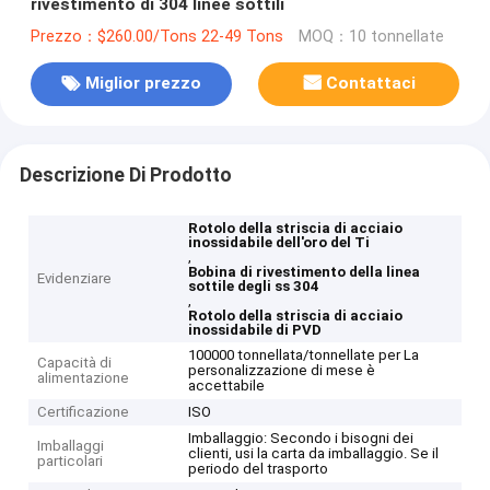
rivestimento di 304 linee sottili
Prezzo：$260.00/Tons 22-49 Tons
MOQ：10 tonnellate
Miglior prezzo
Contattaci
Descrizione Di Prodotto
Rotolo della striscia di acciaio
inossidabile dell'oro del Ti
,
Bobina di rivestimento della linea
Evidenziare
sottile degli ss 304
,
Rotolo della striscia di acciaio
inossidabile di PVD
100000 tonnellata/tonnellate per La
Capacità di
personalizzazione di mese è
alimentazione
accettabile
Certificazione
ISO
Imballaggio: Secondo i bisogni dei
Imballaggi
clienti, usi la carta da imballaggio. Se il
particolari
periodo del trasporto