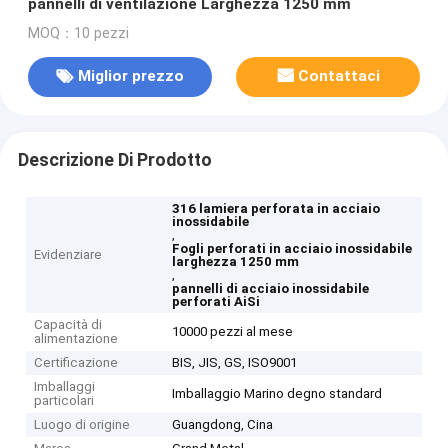
pannelli di ventilazione Larghezza 1250 mm
MOQ：10 pezzi
Miglior prezzo
Contattaci
Descrizione Di Prodotto
316 lamiera perforata in acciaio
inossidabile
,
Fogli perforati in acciaio inossidabile
Evidenziare
larghezza 1250 mm
,
pannelli di acciaio inossidabile
perforati AiSi
Capacità di
10000 pezzi al mese
alimentazione
Certificazione
BIS, JIS, GS, ISO9001
Imballaggi
Imballaggio Marino degno standard
particolari
Luogo di origine
Guangdong, Cina