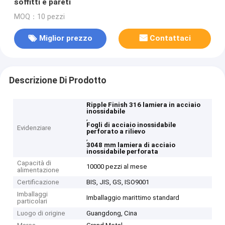
soffitti e pareti
MOQ：10 pezzi
Miglior prezzo
Contattaci
Descrizione Di Prodotto
Ripple Finish 316 lamiera in acciaio
inossidabile
,
Fogli di acciaio inossidabile
Evidenziare
perforato a rilievo
,
3048 mm lamiera di acciaio
inossidabile perforata
Capacità di
10000 pezzi al mese
alimentazione
Certificazione
BIS, JIS, GS, ISO9001
Imballaggi
Imballaggio marittimo standard
particolari
Luogo di origine
Guangdong, Cina