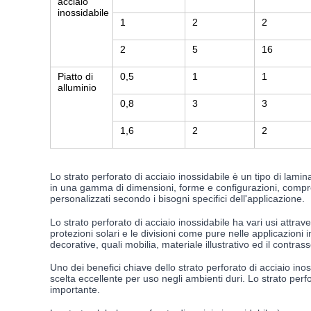
acciaio
inossidabile
1
2
2
2
5
16
Piatto di
0,5
1
1
alluminio
0,8
3
3
1,6
2
2
Lo strato perforato di acciaio inossidabile è un tipo di lami
in una gamma di dimensioni, forme e configurazioni, compres
personalizzati secondo i bisogni specifici dell'applicazione.
Lo strato perforato di acciaio inossidabile ha vari usi attrav
protezioni solari e le divisioni come pure nelle applicazioni ind
decorative, quali mobilia, materiale illustrativo ed il contras
Uno dei benefici chiave dello strato perforato di acciaio ino
scelta eccellente per uso negli ambienti duri. Lo strato perfo
importante.