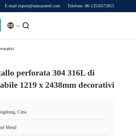
E-mail export@sunraysteel.com
Telefono: 86-13516572815


corativi
allo perforata 304 316L di
dabile 1219 x 2438mm decorativi
ngdong, Cina
nd Metal