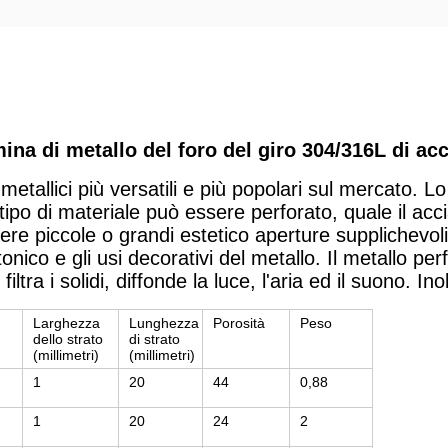
ina di metallo del foro del giro 304/316L di acc
 metallici più versatili e più popolari sul mercato. L
po di materiale può essere perforato, quale il accia
re piccole o grandi estetico aperture supplichevoli
ettonico e gli usi decorativi del metallo. Il metallo p
iltra i solidi, diffonde la luce, l'aria ed il suono. I
Larghezza
Lunghezza
Porosità
Peso
dello strato
di strato
(millimetri)
(millimetri)
1
20
44
0,88
1
20
24
2