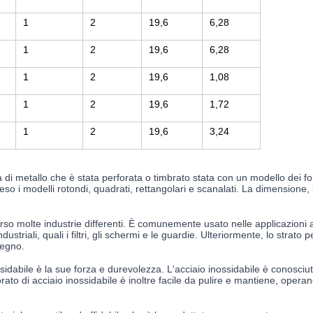
1
2
19,6
6,28
1
2
19,6
6,28
1
2
19,6
1,08
1
2
19,6
1,72
1
2
19,6
3,24
na di metallo che è stata perforata o timbrato stata con un modello dei f
o i modelli rotondi, quadrati, rettangolari e scanalati. La dimensione, 
erso molte industrie differenti. È comunemente usato nelle applicazioni ar
ustriali, quali i filtri, gli schermi e le guardie. Ulteriormente, lo strato 
segno.
ssidabile è la sue forza e durevolezza. L'acciaio inossidabile è conosci
rato di acciaio inossidabile è inoltre facile da pulire e mantiene, operan