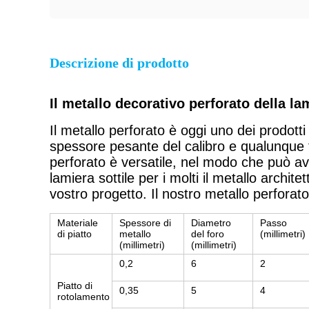
Descrizione di prodotto
Il metallo decorativo perforato della lam
Il metallo perforato è oggi uno dei prodotti
spessore pesante del calibro e qualunque ti
perforato è versatile, nel modo che può ave
lamiera sottile per i molti il metallo archit
vostro progetto. Il nostro metallo perforato f
Materiale
Spessore di
Diametro
Passo
di piatto
metallo
del foro
(millimetri)
(millimetri)
(millimetri)
0,2
6
2
Piatto di
0,35
5
4
rotolamento