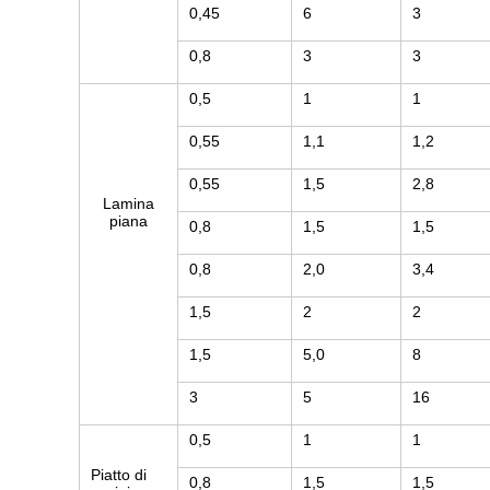
0,45
6
3
0,8
3
3
0,5
1
1
0,55
1,1
1,2
0,55
1,5
2,8
Lamina
piana
0,8
1,5
1,5
0,8
2,0
3,4
1,5
2
2
1,5
5,0
8
3
5
16
0,5
1
1
Piatto di
0,8
1,5
1,5