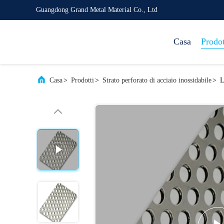
Guangdong Grand Metal Material Co., Ltd
Casa
Prodot
Casa
>
Prodotti
>
Strato perforato di acciaio inossidabile
>
L