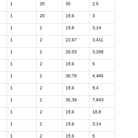
1
20
35
2,5
1
20
19,6
3
1
2
19,6
3,14
1
2
22,67
3,411
1
2
26,03
3,268
1
2
19,6
5
1
2
30,78
4,465
1
2
19,6
9,4
1
2
35,39
7,843
1
2
19,6
18,8
1
2
19,6
3,14
1
2
19,6
5