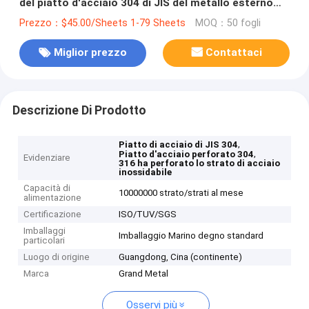
del piatto d'acciaio 304 di JIS del metallo esterno
perforato dello strato
Prezzo：$45.00/Sheets 1-79 Sheets
MOQ：50 fogli
Miglior prezzo
Contattaci
Descrizione Di Prodotto
,
Piatto di acciaio di JIS 304
,
Piatto d'acciaio perforato 304
Evidenziare
316 ha perforato lo strato di acciaio
inossidabile
Capacità di
10000000 strato/strati al mese
alimentazione
Certificazione
ISO/TUV/SGS
Imballaggi
Imballaggio Marino degno standard
particolari
Luogo di origine
Guangdong, Cina (continente)
Marca
Grand Metal
Osservi più